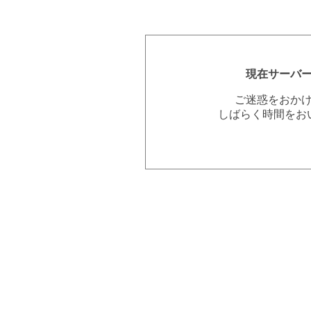
現在サーバ
ご迷惑をおか
しばらく時間をお