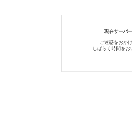
現在サーバ
ご迷惑をおか
しばらく時間をお