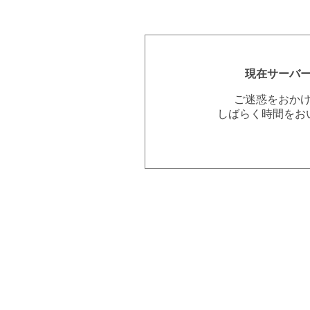
現在サーバ
ご迷惑をおか
しばらく時間をお