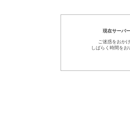
現在サーバ
ご迷惑をおか
しばらく時間をお