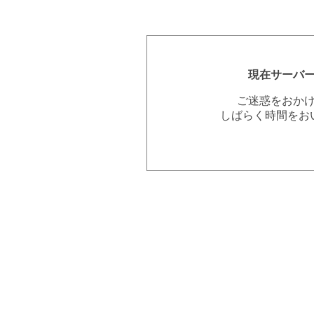
現在サーバ
ご迷惑をおか
しばらく時間をお