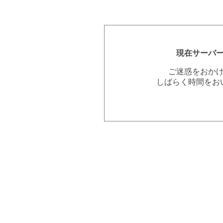
現在サーバ
ご迷惑をおか
しばらく時間をお