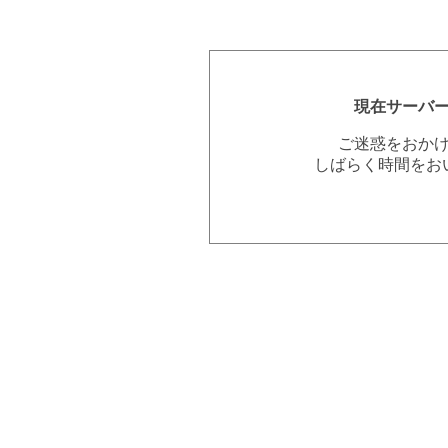
現在サーバ
ご迷惑をおか
しばらく時間をお