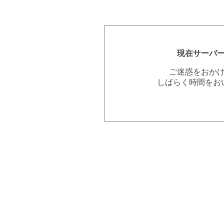
現在サーバ
ご迷惑をおか
しばらく時間をお