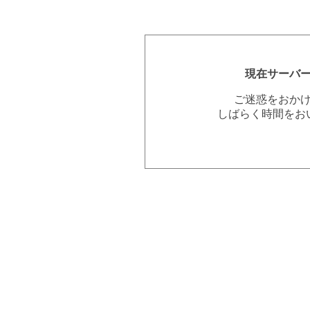
現在サーバ
ご迷惑をおか
しばらく時間をお