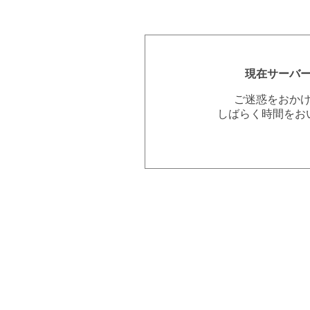
現在サーバ
ご迷惑をおか
しばらく時間をお