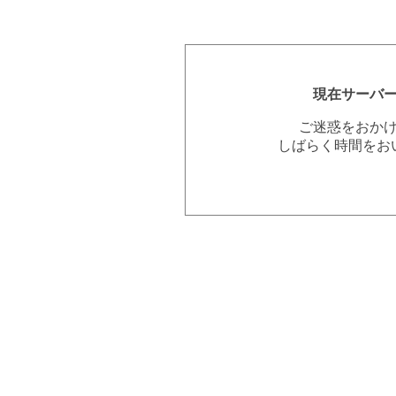
現在サーバ
ご迷惑をおか
しばらく時間をお