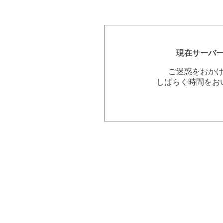
現在サーバ
ご迷惑をおか
しばらく時間をお