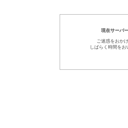
現在サーバ
ご迷惑をおか
しばらく時間をお