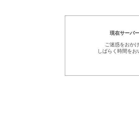
現在サーバ
ご迷惑をおか
しばらく時間をお