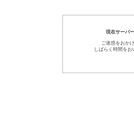
現在サーバ
ご迷惑をおか
しばらく時間をお