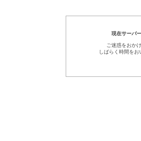
現在サーバ
ご迷惑をおか
しばらく時間をお