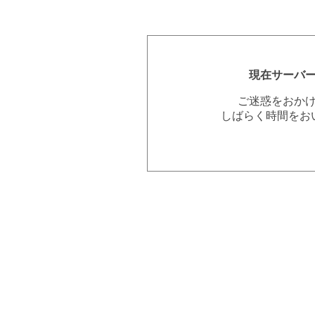
現在サーバ
ご迷惑をおか
しばらく時間をお