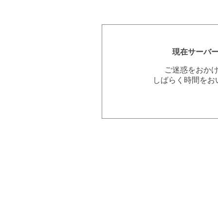
現在サーバ
ご迷惑をおか
しばらく時間をお