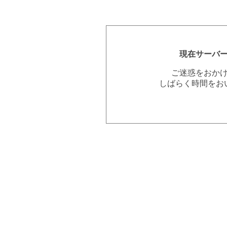
現在サーバ
ご迷惑をおか
しばらく時間をお