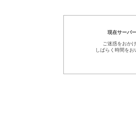
現在サーバ
ご迷惑をおか
しばらく時間をお