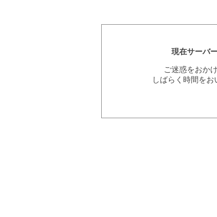
現在サーバ
ご迷惑をおか
しばらく時間をお