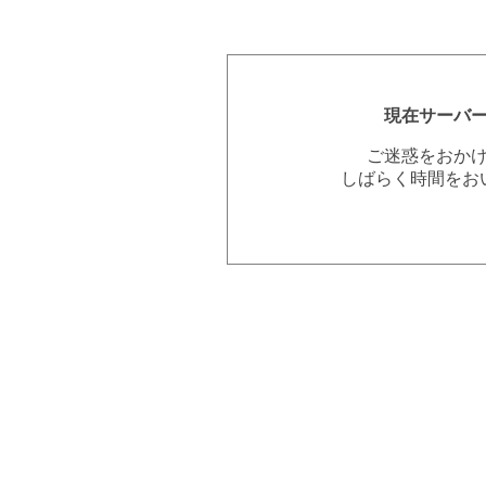
現在サーバ
ご迷惑をおか
しばらく時間をお