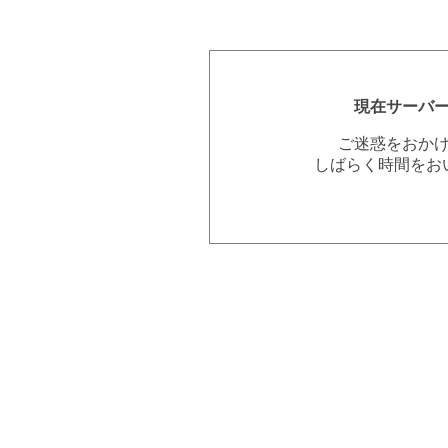
現在サーバ
ご迷惑をおか
しばらく時間をお