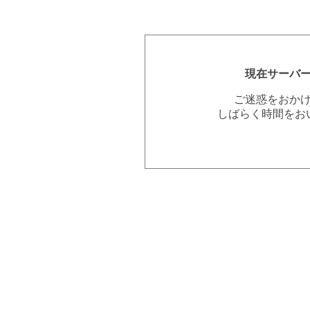
現在サーバ
ご迷惑をおか
しばらく時間をお