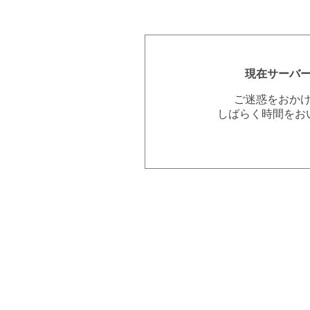
現在サーバ
ご迷惑をおか
しばらく時間をお