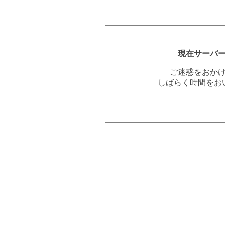
現在サーバ
ご迷惑をおか
しばらく時間をお