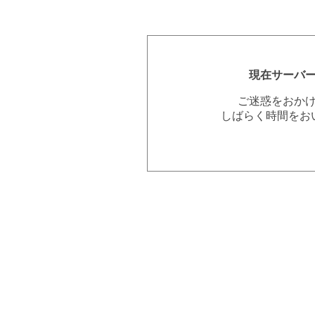
現在サーバ
ご迷惑をおか
しばらく時間をお