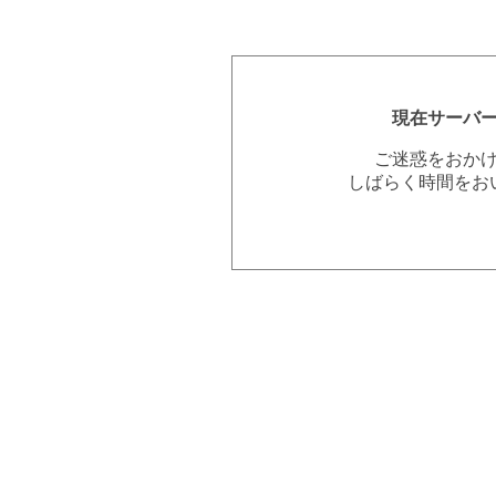
現在サーバ
ご迷惑をおか
しばらく時間をお