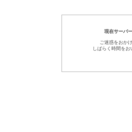
現在サーバ
ご迷惑をおか
しばらく時間をお