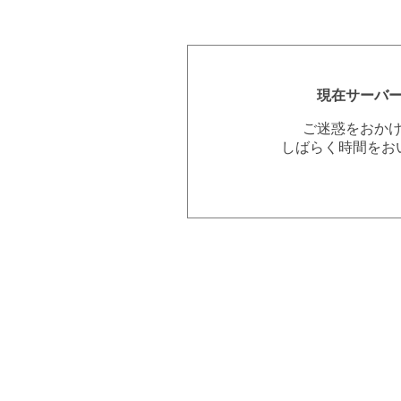
現在サーバ
ご迷惑をおか
しばらく時間をお