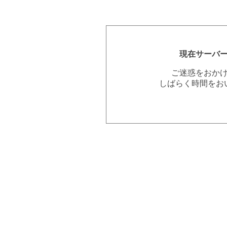
現在サーバ
ご迷惑をおか
しばらく時間をお