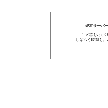
現在サーバ
ご迷惑をおか
しばらく時間をお