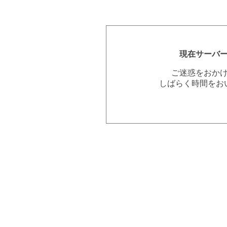
現在サーバ
ご迷惑をおか
しばらく時間をお