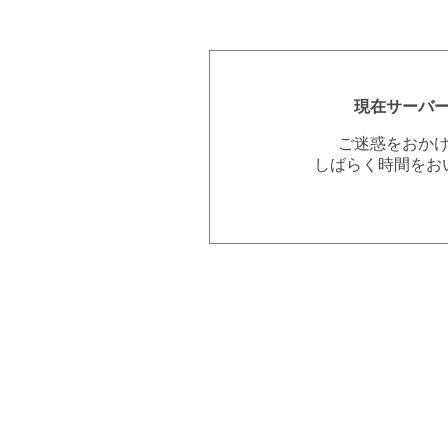
現在サーバ
ご迷惑をおか
しばらく時間をお