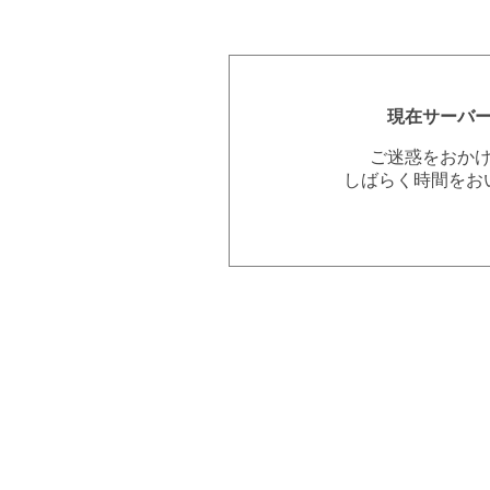
現在サーバ
ご迷惑をおか
しばらく時間をお