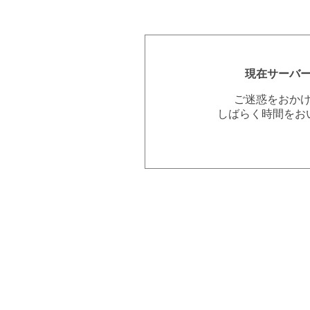
現在サーバ
ご迷惑をおか
しばらく時間をお