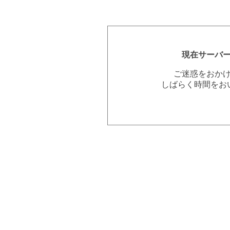
現在サーバ
ご迷惑をおか
しばらく時間をお