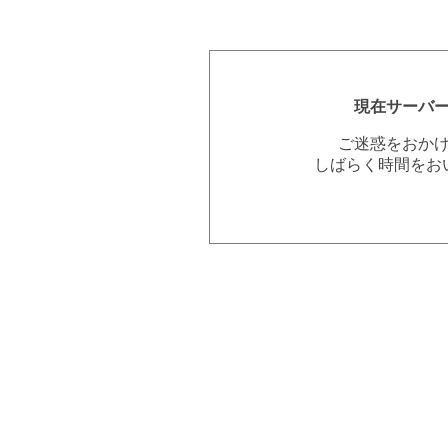
現在サーバ
ご迷惑をおか
しばらく時間をお