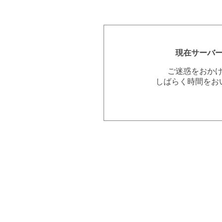
現在サーバ
ご迷惑をおか
しばらく時間をお