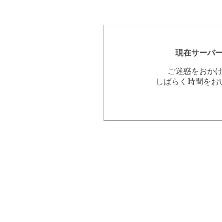
現在サーバ
ご迷惑をおか
しばらく時間をお