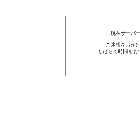
現在サーバ
ご迷惑をおか
しばらく時間をお