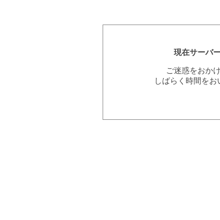
現在サーバ
ご迷惑をおか
しばらく時間をお