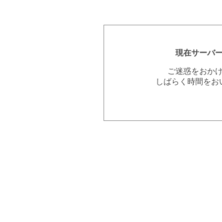
現在サーバ
ご迷惑をおか
しばらく時間をお