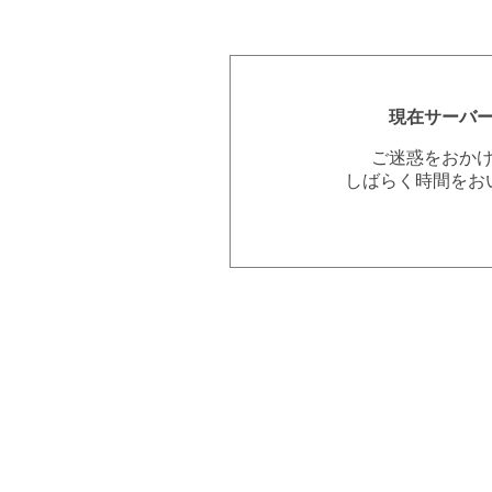
現在サーバ
ご迷惑をおか
しばらく時間をお