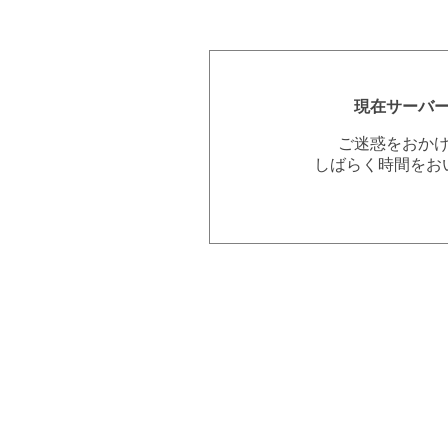
現在サーバ
ご迷惑をおか
しばらく時間をお