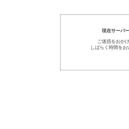
現在サーバ
ご迷惑をおか
しばらく時間をお