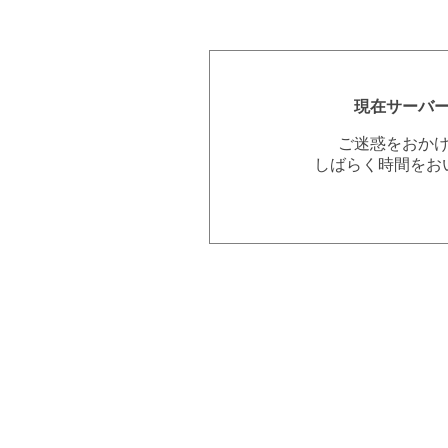
現在サーバ
ご迷惑をおか
しばらく時間をお