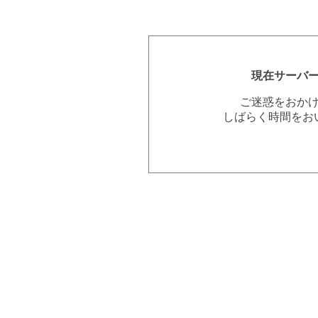
現在サーバ
ご迷惑をおか
しばらく時間をお