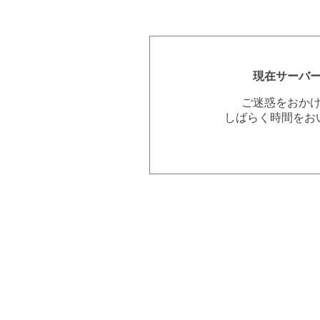
現在サーバ
ご迷惑をおか
しばらく時間をお