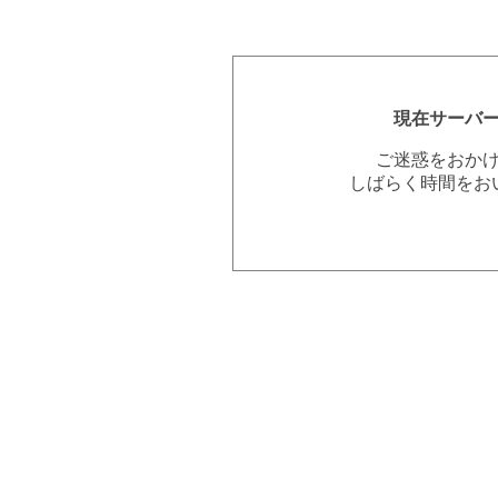
現在サーバ
ご迷惑をおか
しばらく時間をお